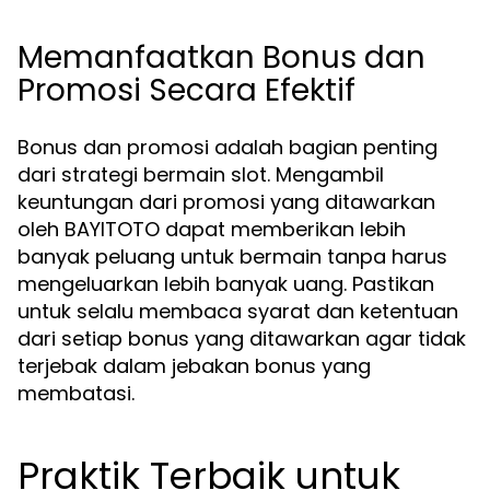
Memanfaatkan Bonus dan
Promosi Secara Efektif
Bonus dan promosi adalah bagian penting
dari strategi bermain slot. Mengambil
keuntungan dari promosi yang ditawarkan
oleh BAYITOTO dapat memberikan lebih
banyak peluang untuk bermain tanpa harus
mengeluarkan lebih banyak uang. Pastikan
untuk selalu membaca syarat dan ketentuan
dari setiap bonus yang ditawarkan agar tidak
terjebak dalam jebakan bonus yang
membatasi.
Praktik Terbaik untuk