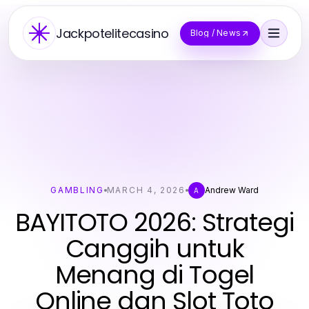
Jackpotelitecasino
Blog / News
GAMBLING
MARCH 4, 2026
Andrew Ward
A
BAYITOTO 2026: Strategi
Canggih untuk
Menang di Togel
Online dan Slot Toto