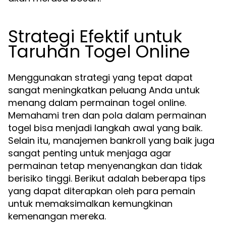
Strategi Efektif untuk
Taruhan Togel Online
Menggunakan strategi yang tepat dapat
sangat meningkatkan peluang Anda untuk
menang dalam permainan togel online.
Memahami tren dan pola dalam permainan
togel bisa menjadi langkah awal yang baik.
Selain itu, manajemen bankroll yang baik juga
sangat penting untuk menjaga agar
permainan tetap menyenangkan dan tidak
berisiko tinggi. Berikut adalah beberapa tips
yang dapat diterapkan oleh para pemain
untuk memaksimalkan kemungkinan
kemenangan mereka.