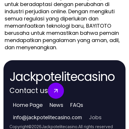
untuk beradaptasi dengan perubahan di
industri perjudian online. Dengan mengikuti
semua regulasi yang diperlukan dan
memanfaatkan teknologi baru, BAYITOTO
berusaha untuk memastikan bahwa pemain
mendapatkan pengalaman yang aman, adil,
dan menyenangkan.
Jackpotelitecasino
Contact us
Home Page
News
FAQs
Jobs
info
@
jackpotelitecasino.com
Copyright
©
2026
Jackpotelitecasino
.
All rights reserved