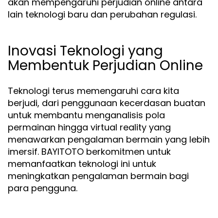
akan mempengaruhi perjudian online antara
lain teknologi baru dan perubahan regulasi.
Inovasi Teknologi yang
Membentuk Perjudian Online
Teknologi terus memengaruhi cara kita
berjudi, dari penggunaan kecerdasan buatan
untuk membantu menganalisis pola
permainan hingga virtual reality yang
menawarkan pengalaman bermain yang lebih
imersif. BAYITOTO berkomitmen untuk
memanfaatkan teknologi ini untuk
meningkatkan pengalaman bermain bagi
para pengguna.