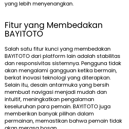
yang lebih menyenangkan.
Fitur yang Membedakan
BAYITOTO
Salah satu fitur kunci yang membedakan
BAYITOTO dari platform lain adalah stabilitas
dan responsivitas sistemnya. Pengguna tidak
akan mengalami gangguan ketika bermain,
berkat inovasi teknologi yang diterapkan.
Selain itu, desain antarmuka yang bersih
membuat navigasi menjadi mudah dan
intuitif, meningkatkan pengalaman
keseluruhan para pemain. BAYITOTO juga
memberikan banyak pilihan dalam
permainan, memastikan bahwa pemain tidak
akan merasa bosan.