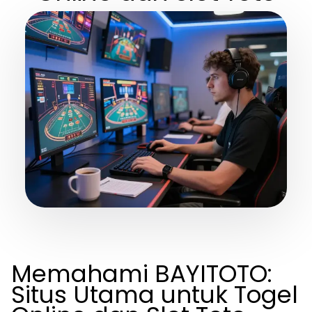
Memahami BAYITOTO:
Situs Utama untuk Togel