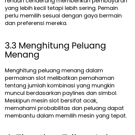
rendah cenderung memberikan pembayaran
yang lebih kecil tetapi lebih sering. Pemain
perlu memilih sesuai dengan gaya bermain
dan preferensi mereka.
3.3 Menghitung Peluang
Menang
Menghitung peluang menang dalam
permainan slot melibatkan pemahaman
tentang jumlah kombinasi yang mungkin
muncul berdasarkan paylines dan simbol.
Meskipun mesin slot bersifat acak,
memahami probabilitas dan peluang dapat
membantu dalam memilih mesin yang tepat.