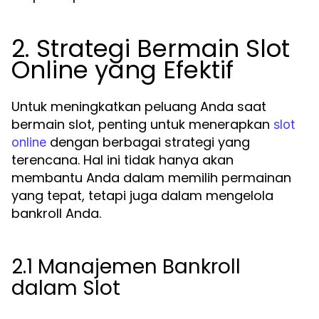
2. Strategi Bermain Slot
Online yang Efektif
Untuk meningkatkan peluang Anda saat
bermain slot, penting untuk menerapkan
slot
dengan berbagai strategi yang
online
terencana. Hal ini tidak hanya akan
membantu Anda dalam memilih permainan
yang tepat, tetapi juga dalam mengelola
bankroll Anda.
2.1 Manajemen Bankroll
dalam Slot