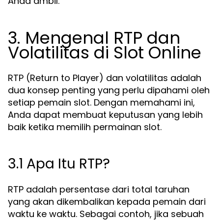
Anda ambil.
3. Mengenal RTP dan
Volatilitas di Slot Online
RTP (Return to Player) dan volatilitas adalah
dua konsep penting yang perlu dipahami oleh
setiap pemain slot. Dengan memahami ini,
Anda dapat membuat keputusan yang lebih
baik ketika memilih permainan slot.
3.1 Apa Itu RTP?
RTP adalah persentase dari total taruhan
yang akan dikembalikan kepada pemain dari
waktu ke waktu. Sebagai contoh, jika sebuah