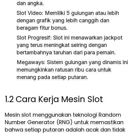
dan angka.
Slot Video:
Memiliki 5 gulungan atau lebih
dengan grafik yang lebih canggih dan
beragam fitur bonus.
Slot Progresif:
Slot ini menawarkan jackpot
yang terus meningkat seiring dengan
bertambahnya taruhan dari para pemain.
Megaways:
Sistem gulungan yang dinamis ini
memungkinkan ratusan ribu cara untuk
menang pada setiap putaran.
1.2 Cara Kerja Mesin Slot
Mesin slot menggunakan teknologi Random
Number Generator (RNG) untuk memastikan
bahwa setiap putaran adalah acak dan tidak