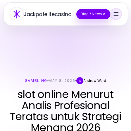
Jackpotelitecasino
Blog / News
GAMBLING
MAY 8, 2026
Andrew Ward
A
slot online Menurut
Analis Profesional
Teratas untuk Strategi
Menang 2026