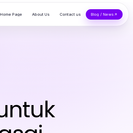
Home Page
About Us
Contact us
Blog / News
untuk