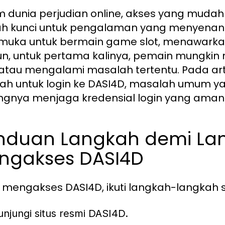
 dunia perjudian online, akses yang muda
h kunci untuk pengalaman yang menyenangk
emuka untuk bermain game slot, menawark
, untuk pertama kalinya, pemain mungkin 
 atau mengalami masalah tertentu. Pada art
ah untuk login ke DASI4D, masalah umum ya
ngnya menjaga kredensial login yang aman
nduan Langkah demi La
ngakses DASI4D
 mengakses DASI4D, ikuti langkah-langkah 
unjungi situs resmi DASI4D.