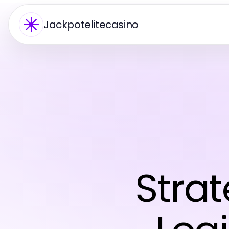
Jackpotelitecasino
Stra