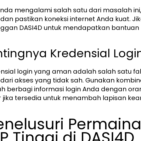
Anda mengalami salah satu dari masalah ini,
dan pastikan koneksi internet Anda kuat. Ji
ggan DASI4D untuk mendapatkan bantuan le
ntingnya Kredensial Log
nsial login yang aman adalah salah satu fa
dari akses yang tidak sah. Gunakan kombin
h berbagi informasi login Anda dengan orang 
r jika tersedia untuk menambah lapisan 
nelusuri Permaina
P Tinggi di DASI4D