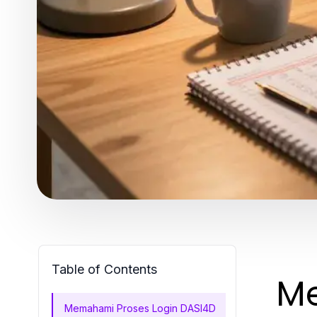
Table of Contents
Me
Memahami Proses Login DASI4D