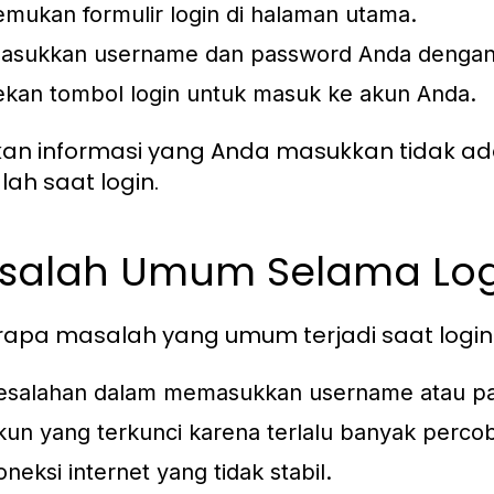
emukan formulir login di halaman utama.
asukkan username dan password Anda dengan
ekan tombol login untuk masuk ke akun Anda.
kan informasi yang Anda masukkan tidak a
ah saat login.
salah Umum Selama Logi
apa masalah yang umum terjadi saat login
esalahan dalam memasukkan username atau p
kun yang terkunci karena terlalu banyak percob
oneksi internet yang tidak stabil.