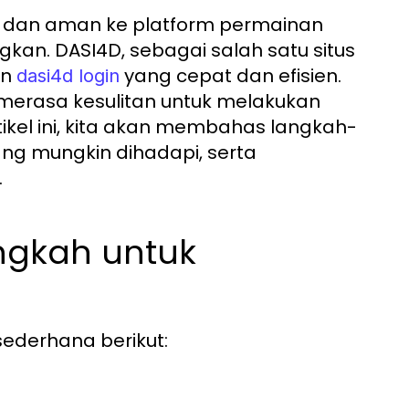
h dan aman ke platform permainan
an. DASI4D, sebagai salah satu situs
an
yang cepat dan efisien.
dasi4d login
merasa kesulitan untuk melakukan
ikel ini, kita akan membahas langkah-
ng mungkin dihadapi, serta
.
ngkah untuk
sederhana berikut: