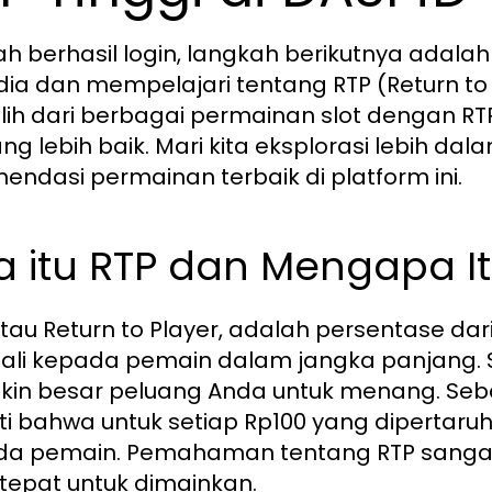
ah berhasil login, langkah berikutnya adal
dia dan mempelajari tentang RTP (Return to 
ih dari berbagai permainan slot dengan RT
g lebih baik. Mari kita eksplorasi lebih da
endasi permainan terbaik di platform ini.
a itu RTP dan Mengapa It
atau Return to Player, adalah persentase da
li kepada pemain dalam jangka panjang. S
in besar peluang Anda untuk menang. Seba
ti bahwa untuk setiap Rp100 yang dipertaru
da pemain. Pemahaman tentang RTP sangat
tepat untuk dimainkan.