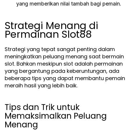
yang memberikan nilai tambah bagi pemain.
Strategi Menang di
Permainan Slot88
Strategi yang tepat sangat penting dalam
meningkatkan peluang menang saat bermain
slot. Bahkan meskipun slot adalah permainan
yang bergantung pada keberuntungan, ada
beberapa tips yang dapat membantu pemain
meraih hasil yang lebih baik.
Tips dan Trik untuk
Memaksimalkan Peluang
Menang