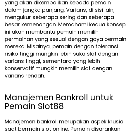
yang akan dikembalikan kepada pemain
dalam jangka panjang. Varians, di sisi lain,
mengukur seberapa sering dan seberapa
besar kemenangan. Memahami kedua konsep
ini akan membantu pemain memilih
permainan yang sesuai dengan gaya bermain
mereka. Misalnya, pemain dengan toleransi
risiko tinggi mungkin lebih suka slot dengan
varians tinggi, sementara yang lebih
konservatif mungkin memilih slot dengan
varians rendah.
Manajemen Bankroll untuk
Pemain Slot88
Manajemen bankroll merupakan aspek krusial
saat bermain slot online. Pemain disarankan